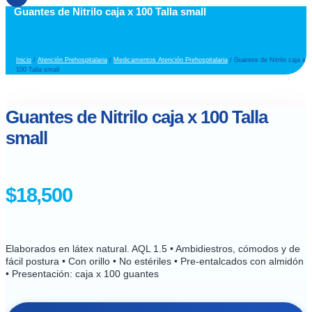
Guantes de Nitrilo caja x 100 Talla small
Inicio
/
Atención Prehospitalaria
/
Medicamentos Atención Prehospitalaria
/ Guantes de Nitrilo caja x
100 Talla small
Guantes de Nitrilo caja x 100 Talla
small
$
18,500
Elaborados en látex natural. AQL 1.5 • Ambidiestros, cómodos y de
fácil postura • Con orillo • No estériles • Pre-entalcados con almidón
• Presentación: caja x 100 guantes