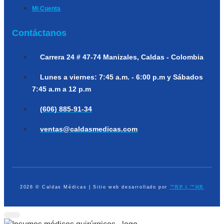
Mi Cuenta
Contáctanos
Carrera 24 # 47-74
Manizales, Caldas - Colombia
Lunes a viernes:
7:45 a.m. - 6:00 p.m y Sábados
7:45 a.m a 12 p.m
(606) 885-91-34
ventas@caldasmedicas.com
2026 © Caldas Médicas | Sitio web desarrollado por
™RP | ™HR