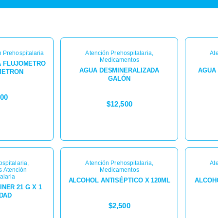
 Prehospitalaria
Atención Prehospitalaria
,
At
Medicamentos
A FLUJOMETRO
AGUA DESMINERALIZADA
AGUA
METRON
GALÓN
000
$
12,500
spitalaria
,
Atención Prehospitalaria
,
At
 Atención
Medicamentos
alaria
ALCOHOL ANTISÉPTICO X 120ML
ALCOHO
NER 21 G X 1
IDAD
$
2,500