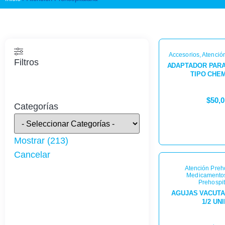
Accesorios
,
Atención
Filtros
ADAPTADOR PAR
TIPO CHE
$
50,
Categorías
Mostrar
(
213
)
Cancelar
Atención Preho
Medicamentos
Prehospit
AGUJAS VACUTAI
1/2 UN