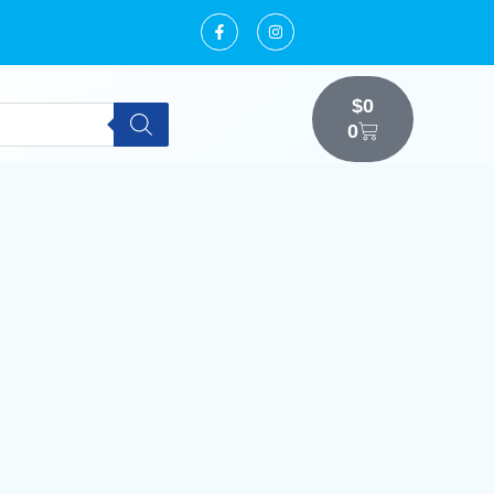
$
0
0