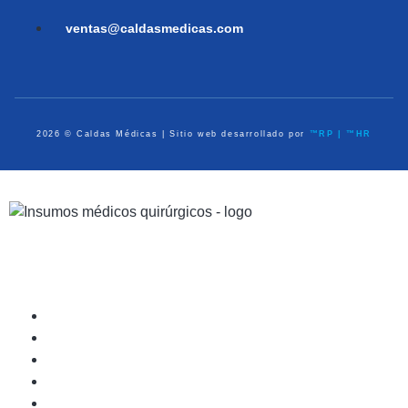
ventas@caldasmedicas.com
2026 © Caldas Médicas | Sitio web desarrollado por
™RP | ™HR
Dispositivos Médicos
Equipo de Diagnóstico
Médico Quirúrgico
Atención Prehospitalaria
Ayudas en Casa