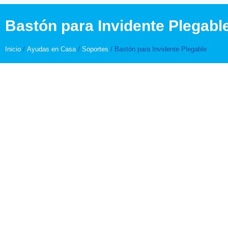
Bastón para Invidente Plegabl
Inicio
/
Ayudas en Casa
/
Soportes
/ Bastón para Invidente Plegable