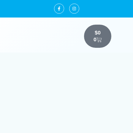
$
0
0