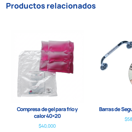
Productos relacionados
Compresa de gel para frio y
Barras de Seg
calor 40×20
$
5
$
40,000