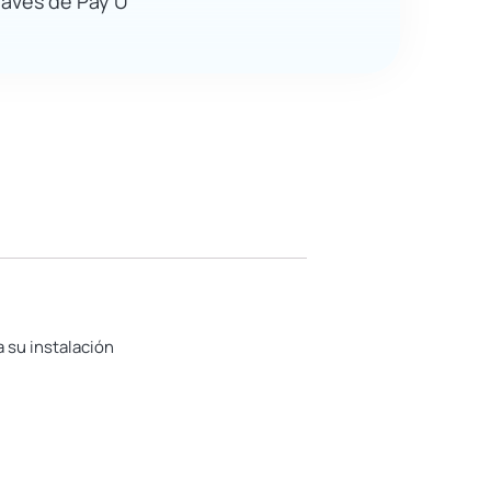
ravés de Pay U
 su instalación