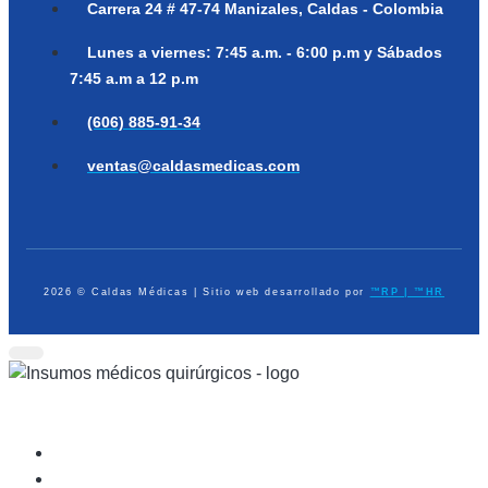
Carrera 24 # 47-74
Manizales, Caldas - Colombia
Lunes a viernes:
7:45 a.m. - 6:00 p.m y Sábados
7:45 a.m a 12 p.m
(606) 885-91-34
ventas@caldasmedicas.com
2026 © Caldas Médicas | Sitio web desarrollado por
™RP | ™HR
Dispositivos Médicos
Equipo de Diagnóstico