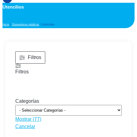
Utencilios
Inicio
/
Dispositivos médicos
/ Utencilios
Filtros
Filtros
Categorías
Mostrar
(
77
)
Cancelar