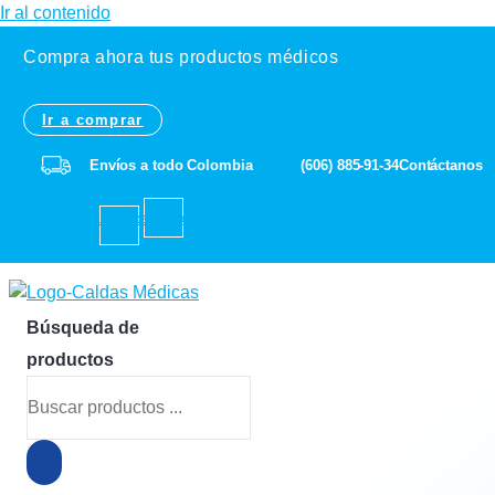
Ir al contenido
Compra ahora tus productos médicos
Ir a comprar
Envíos a todo Colombia
(606) 885-91-34
Contáctanos
Facebook-
Instagram
f
Búsqueda de
productos