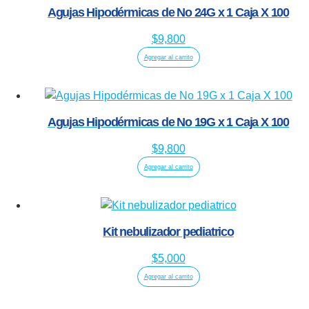
Agujas Hipodérmicas de No 24G x 1 Caja X 100
$
9,800
Agregar al carrito
Agujas Hipodérmicas de No 19G x 1 Caja X 100
$
9,800
Agregar al carrito
Kit nebulizador pediatrico
$
5,000
Agregar al carrito