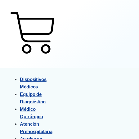
$
0
0
Cart
Dispositivos
Médicos
Equipo de
Diagnóstico
Médico
Quirúrgico
Atención
Prehospitalaria
Ayudas en