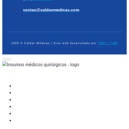
ventas@caldasmedicas.com
2026 © Caldas Médicas | Sitio web desarrollado por
™RP | ™HR
Dispositivos Médicos
Equipo de Diagnóstico
Médico Quirúrgico
Atención Prehospitalaria
Ayudas en Casa
Elementos de Protección Personal