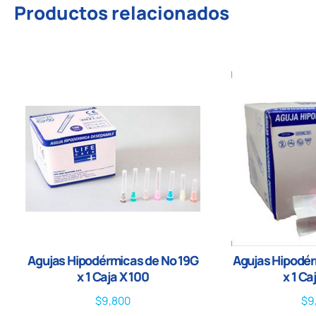
Productos relacionados
Agujas Hipodérmicas de No 19G
Agujas Hipodér
x 1 Caja X 100
x 1 Ca
$
9,800
$
9