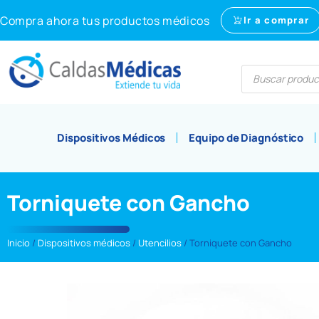
Compra ahora tus productos médicos
Ir a comprar
Dispositivos Médicos
Equipo de Diagnóstico
Torniquete con Gancho
Inicio
/
Dispositivos médicos
/
Utencilios
/ Torniquete con Gancho