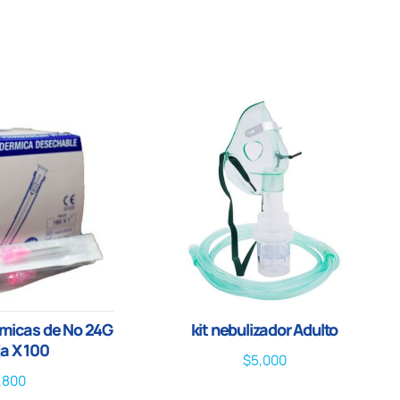
micas de No 24G
kit nebulizador Adulto
ja X 100
$
5,000
,800