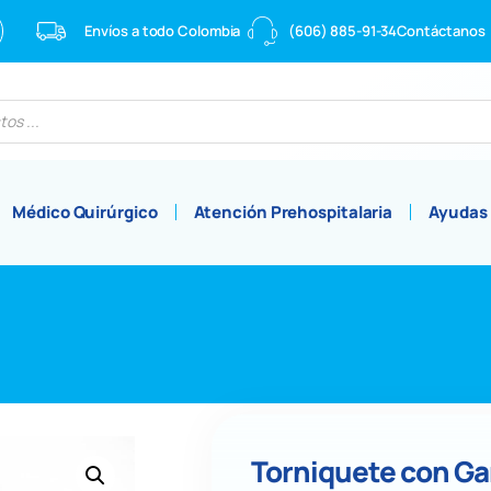
Envíos a todo Colombia
(606) 885-91-34
Contáctanos
Médico Quirúrgico
Atención Prehospitalaria
Ayudas
Torniquete con G