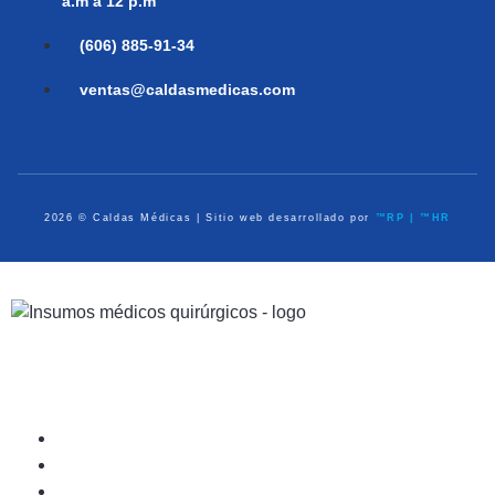
a.m a 12 p.m
(606) 885-91-34
ventas@caldasmedicas.com
2026 © Caldas Médicas | Sitio web desarrollado por
™RP | ™HR
Dispositivos Médicos
Equipo de Diagnóstico
Médico Quirúrgico