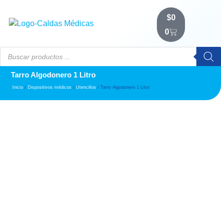
$
0
0
Tarro Algodonero 1 Litro
Inicio
/
Dispositivos médicos
/
Utencilios
/ Tarro Algodonero 1 Litro