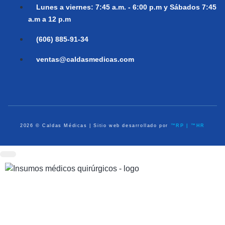
Lunes a viernes:
7:45 a.m. - 6:00 p.m y Sábados 7:45
a.m a 12 p.m
(606) 885-91-34
ventas@caldasmedicas.com
2026 © Caldas Médicas | Sitio web desarrollado por
™RP | ™HR