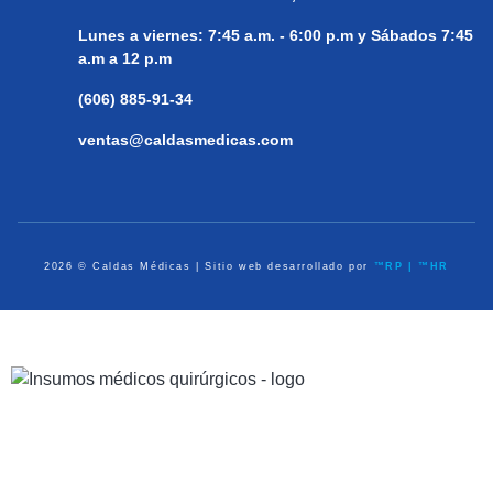
Lunes a viernes:
7:45 a.m. - 6:00 p.m y Sábados 7:45
a.m a 12 p.m
(606) 885-91-34
ventas@caldasmedicas.com
2026 © Caldas Médicas | Sitio web desarrollado por
™RP | ™HR