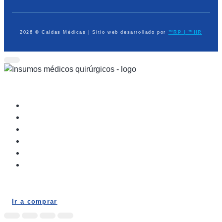
2026 © Caldas Médicas | Sitio web desarrollado por
™RP | ™HR
Dispositivos Médicos
Equipo de Diagnóstico
Médico Quirúrgico
Atención Prehospitalaria
Ayudas en Casa
Elementos de Protección Personal
Ir a comprar