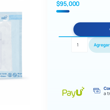
$
95,000
Agregar 
Co
a t