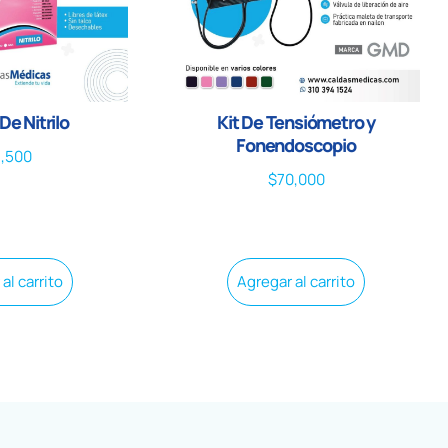
De Nitrilo
Kit De Tensiómetro y
Fonendoscopio
8,500
$
70,000
al carrito
Agregar al carrito