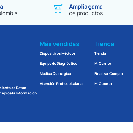
 a
Amplia gama
olombia
de productos
Más vendidas
Tienda
Dispositivos Médicos
Tienda
Equipo de Diagnóstico
Mi Carrito
Médico Quirúrgico
Finalizar Compra
Atención Prehospitalaria
Mi Cuenta
amiento de Datos
ejo de la Información