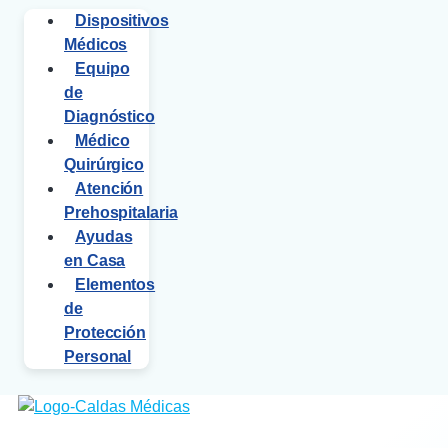
Dispositivos
Médicos
Equipo
de
Diagnóstico
Médico
Quirúrgico
Atención
Prehospitalaria
Ayudas
en Casa
Elementos
de
Protección
Personal
$
0
0