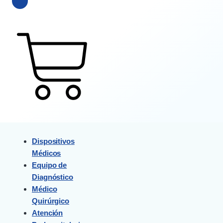
$
0
0
Cart
Dispositivos
Médicos
Equipo de
Diagnóstico
Médico
Quirúrgico
Atención