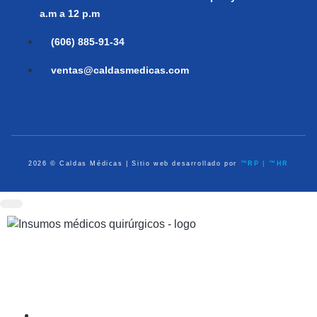
a.m a 12 p.m
(606) 885-91-34
ventas@caldasmedicas.com
2026 © Caldas Médicas | Sitio web desarrollado por
™RP | ™HR
Dispositivos Médicos