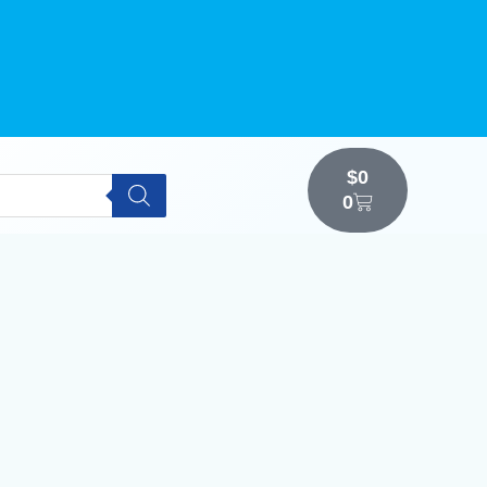
$
0
0