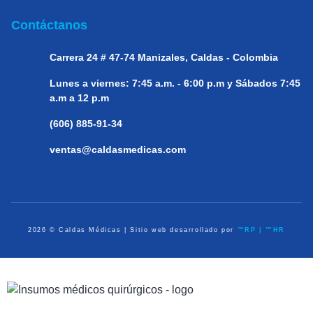
Contáctanos
Carrera 24 # 47-74
Manizales, Caldas - Colombia
Lunes a viernes:
7:45 a.m. - 6:00 p.m y Sábados 7:45
a.m a 12 p.m
(606) 885-91-34
ventas@caldasmedicas.com
2026 © Caldas Médicas | Sitio web desarrollado por
™RP | ™HR