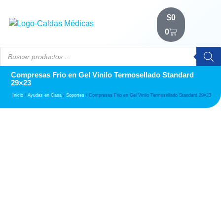
$
0
0
Compresas Frio en Gel Vinilo Termosellado Standard
29×23
Inicio
/
Ayudas en Casa
/
Soportes
/ Compresas Frio en Gel Vinilo Termosellado Standard 29×23