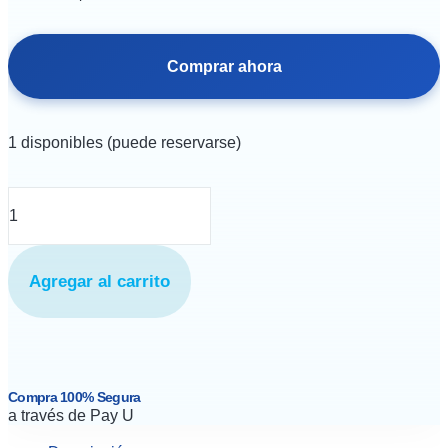
Comprar ahora
1 disponibles (puede reservarse)
Media
unisex
rodilla
Agregar al carrito
DL
con
cierre
talla
Compra 100% Segura
S
a través de Pay U
(Negro)