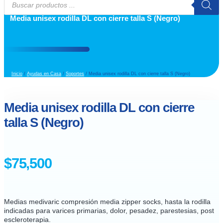
Búsqueda
de
Media unisex rodilla DL con cierre talla S (Negro)
productos
Inicio
/
Ayudas en Casa
/
Soportes
/ Media unisex rodilla DL con cierre talla S (Negro)
Media unisex rodilla DL con cierre
talla S (Negro)
$
75,500
Medias medivaric compresión media zipper socks, hasta la rodilla
indicadas para varices primarias, dolor, pesadez, parestesias, post
escleroterapia.