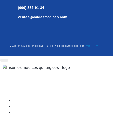
(606) 885-91-34
ventas@caldasmedicas.com
2026 © Caldas Médicas | Sitio web desarrollado por
™RP | ™HR
Dispositivos Médicos
Equipo de Diagnóstico
Médico Quirúrgico