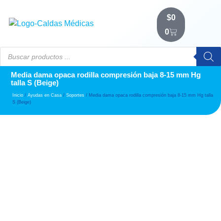
$
0
0
Media dama opaca rodilla compresión baja 8-15 mm Hg
talla S (Beige)
Inicio
/
Ayudas en Casa
/
Soportes
/ Media dama opaca rodilla compresión baja 8-15 mm Hg talla
S (Beige)