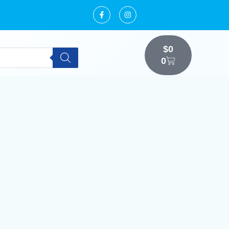
$
0
0