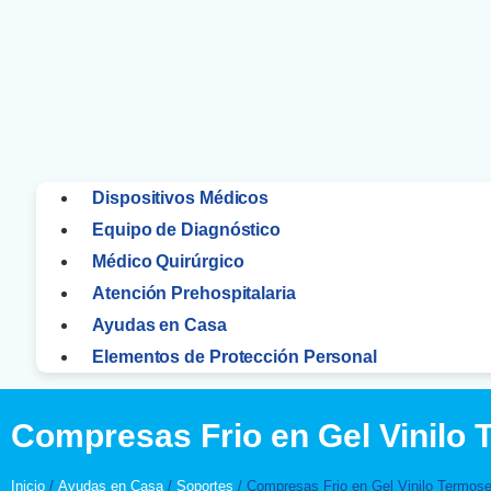
Dispositivos Médicos
Equipo de Diagnóstico
Médico Quirúrgico
Atención Prehospitalaria
Ayudas en Casa
Elementos de Protección Personal
Compresas Frio en Gel Vinilo
Inicio
/
Ayudas en Casa
/
Soportes
/ Compresas Frio en Gel Vinilo Termos