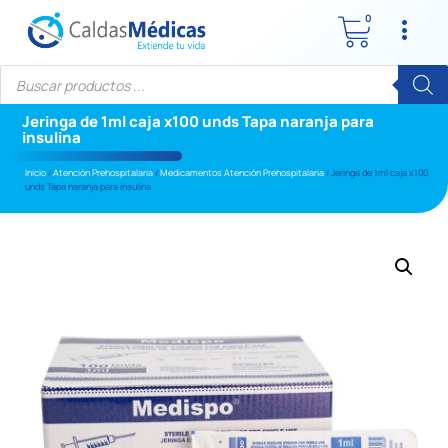
0
Jeringa de 1ml caja x100 unds Tapa naranja para
insulina
Inicio
/
Atención Prehospitalaria
/
Medicamentos Atención Prehospitalaria
/ Jeringa de 1ml caja x100
unds Tapa naranja para insulina