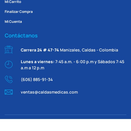
Mi Carrito
Finalizar Compra
Mi Cuenta
Contáctanos
Carrera 24 # 47-74
Manizales, Caldas - Colombia
Lunes a viernes:
7:45 a.m. - 6:00 p.m y Sábados 7:45
a.m a 12 p.m
(606) 885-91-34
ventas@caldasmedicas.com
2026 © Caldas Médicas | Sitio web desarrollado por
™RP | ™HR