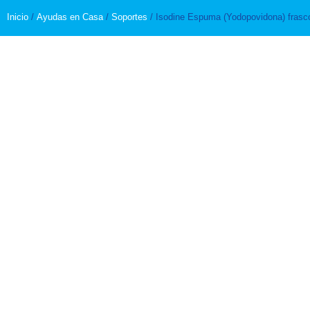
Inicio
/
Ayudas en Casa
/
Soportes
/ Isodine Espuma (Yodopovidona) frasc