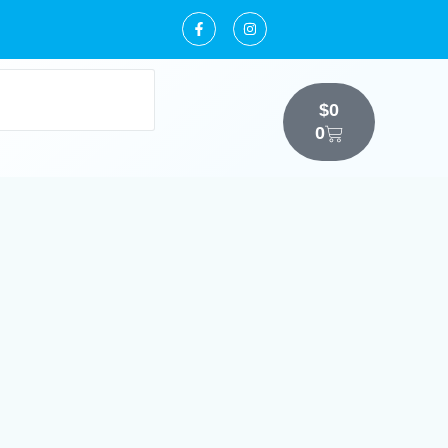
$
0
0