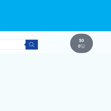
$
0
0