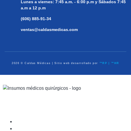
Lunes a viernes:
7:45 a.m. - 6:00 p.m y Sábados 7:45
a.m a 12 p.m
(606) 885-91-34
ventas@caldasmedicas.com
2026 © Caldas Médicas | Sitio web desarrollado por
™RP | ™HR
Dispositivos Médicos
Equipo de Diagnóstico