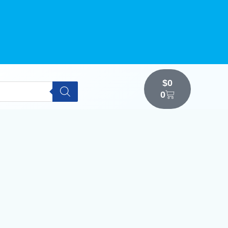
$
0
0