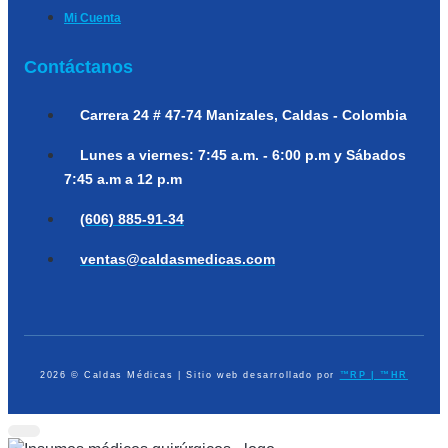
Mi Cuenta
Contáctanos
Carrera 24 # 47-74
Manizales, Caldas - Colombia
Lunes a viernes:
7:45 a.m. - 6:00 p.m y Sábados
7:45 a.m a 12 p.m
(606) 885-91-34
ventas@caldasmedicas.com
2026 © Caldas Médicas | Sitio web desarrollado por
™RP | ™HR