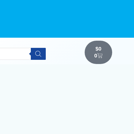
$
0
0