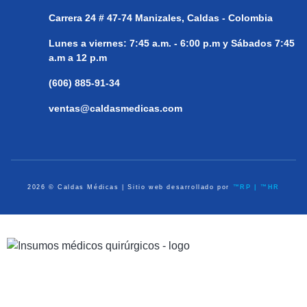
Carrera 24 # 47-74
Manizales, Caldas - Colombia
Lunes a viernes:
7:45 a.m. - 6:00 p.m y Sábados 7:45
a.m a 12 p.m
(606) 885-91-34
ventas@caldasmedicas.com
2026 © Caldas Médicas | Sitio web desarrollado por
™RP | ™HR