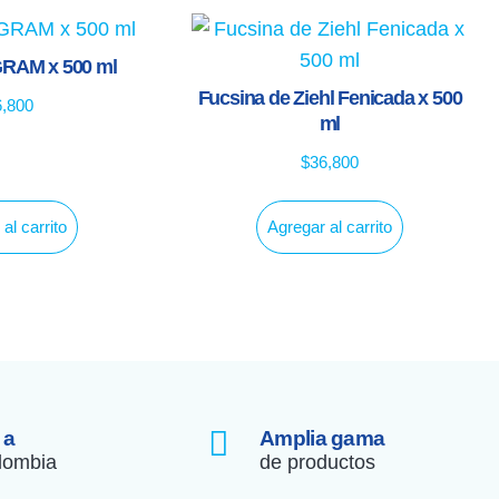
GRAM x 500 ml
Fucsina de Ziehl Fenicada x 500
6,800
ml
$
36,800
al carrito
Agregar al carrito
 a
Amplia gama
lombia
de productos