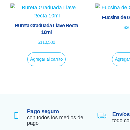
Fucsina de 
Bureta Graduada Llave Recta
$
3
10ml
$
110,500
Agregar al carrito
Agregar 
Pago seguro
Envíos
con todos los medios de
todo co
pago