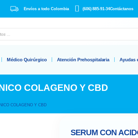
Envíos a todo Colombia
(606) 885-91-34
Contáctanos
Médico Quirúrgico
Atención Prehospitalaria
Ayudas 
NICO COLAGENO Y CBD
ONICO COLAGENO Y CBD
SERUM CON ACID