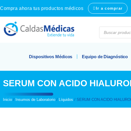
Compra ahora tus productos médicos
Ir a comprar
Dispositivos Médicos
Equipo de Diagnóstico
SERUM CON ACIDO HIALURO
Inicio
/
Insumos de Laboratorio
/
Líquidos
/ SERUM CON ACIDO HIALUR