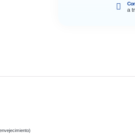
Co
a t
 envejecimiento)