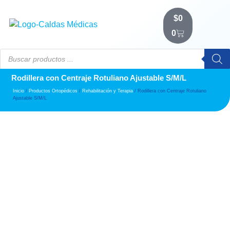
$
0
0
Rodillera con Centraje Rotuliano Ajustable S/M/L
Inicio
/
Productos Ortopédicos
/
Rehabilitación y Terapia
/ Rodillera con Centraje Rotuliano
Ajustable S/M/L