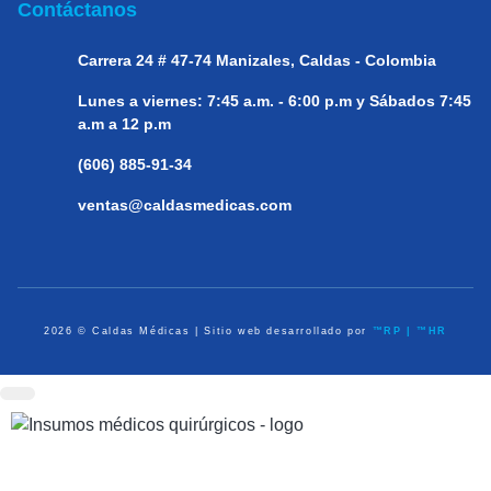
Contáctanos
Carrera 24 # 47-74
Manizales, Caldas - Colombia
Lunes a viernes:
7:45 a.m. - 6:00 p.m y Sábados 7:45
a.m a 12 p.m
(606) 885-91-34
ventas@caldasmedicas.com
2026 © Caldas Médicas | Sitio web desarrollado por
™RP | ™HR