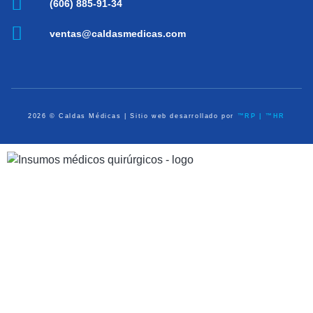
(606) 885-91-34
ventas@caldasmedicas.com
2026 © Caldas Médicas | Sitio web desarrollado por
™RP | ™HR
Dispositivos Médicos
Equipo de Diagnóstico
Médico Quirúrgico