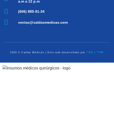
a.m a 12 p.m
(606) 885-91-34
ventas@caldasmedicas.com
2026 © Caldas Médicas | Sitio web desarrollado por
™RP | ™HR
Dispositivos Médicos
Equipo de Diagnóstico