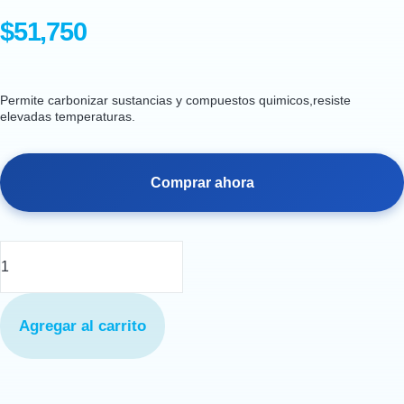
$
51,750
Permite carbonizar sustancias y compuestos quimicos,resiste
elevadas temperaturas.
Comprar ahora
Pistilo
de
Porcelana
Agregar al carrito
de
175mm
cantidad