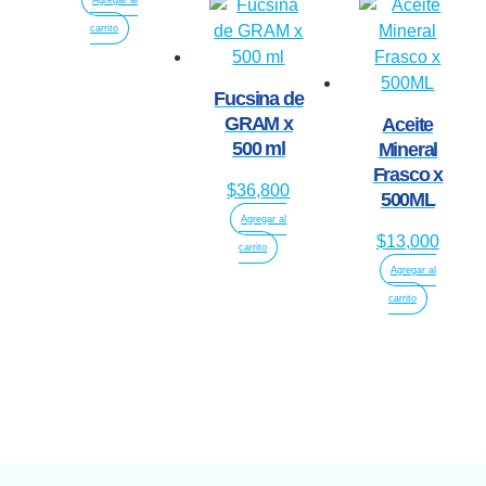
Agregar al
carrito
Fucsina de
GRAM x
Aceite
500 ml
Mineral
Frasco x
$
36,800
500ML
Agregar al
$
13,000
carrito
Agregar al
carrito