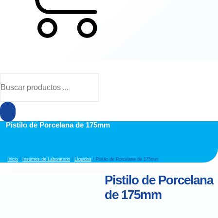
Cart
Búsqueda
de
productos
Pistilo de Porcelana de 175mm
Inicio
/
Insumos de Laboratorio
/
Líquidos
/ Pistilo de Porcelana de 175mm
Pistilo de Porcelana
de 175mm