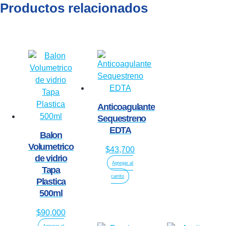
Productos relacionados
Anticoagulante
Sequestreno
EDTA
Balon
Volumetrico
$
43,700
de vidrio
Agregar al
Tapa
carrito
Plastica
500ml
$
90,000