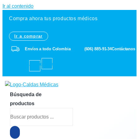
Ir al contenido
Compra ahora tus productos médicos
Ir a comprar
Envíos a todo Colombia
(606) 885-91-34
Contáctanos
Facebook-
Instagram
f
Búsqueda de
productos