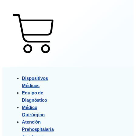
$
0
0
Cart
Dispositivos
Médicos
Equipo de
Diagnóstico
Médico
Quirúrgico
Atención
Prehospitalaria