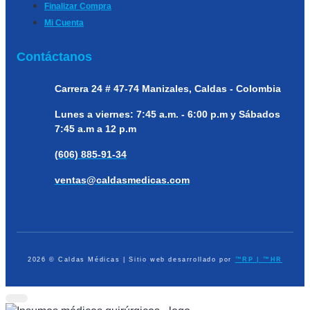
Finalizar Compra
Mi Cuenta
Contáctanos
Carrera 24 # 47-74
Manizales, Caldas - Colombia
Lunes a viernes:
7:45 a.m. - 6:00 p.m y Sábados
7:45 a.m a 12 p.m
(606) 885-91-34
ventas@caldasmedicas.com
2026 © Caldas Médicas | Sitio web desarrollado por
™RP | ™HR