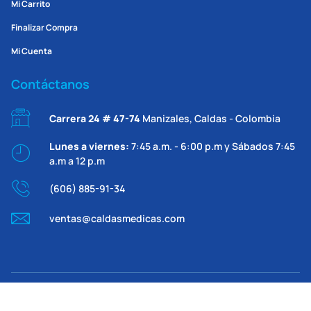
Mi Carrito
Finalizar Compra
Mi Cuenta
Contáctanos
Carrera 24 # 47-74
Manizales, Caldas - Colombia
Lunes a viernes:
7:45 a.m. - 6:00 p.m y Sábados 7:45
a.m a 12 p.m
(606) 885-91-34
ventas@caldasmedicas.com
2026 © Caldas Médicas | Sitio web desarrollado por
™RP | ™HR