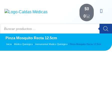
$
0
0
Pinza Mosquito Recta 12.5cm
Inicio
/
Médico Quirúrgico
/
Instrumental Medico Quirúrgico
/ Pinza Mosquito Recta 12.5cm