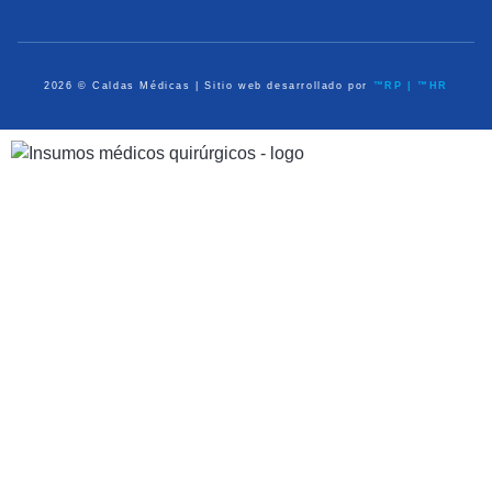
2026 © Caldas Médicas | Sitio web desarrollado por
™RP | ™HR
Dispositivos Médicos
Equipo de Diagnóstico
Médico Quirúrgico
Atención Prehospitalaria
Ayudas en Casa