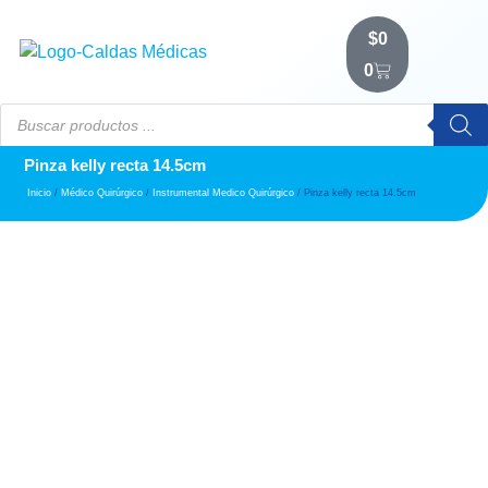
$
0
0
Pinza kelly recta 14.5cm
Inicio
/
Médico Quirúrgico
/
Instrumental Medico Quirúrgico
/ Pinza kelly recta 14.5cm