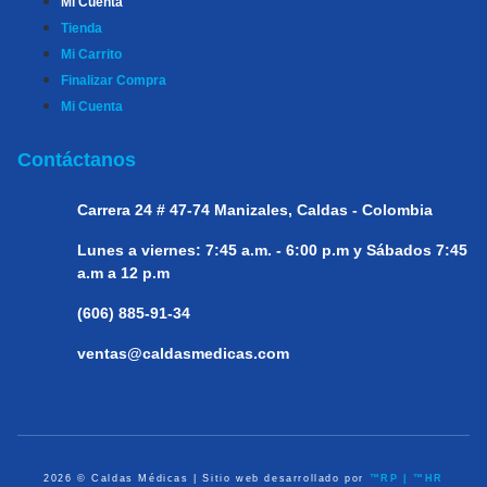
Mi Cuenta
Tienda
Mi Carrito
Finalizar Compra
Mi Cuenta
Contáctanos
Carrera 24 # 47-74
Manizales, Caldas - Colombia
Lunes a viernes:
7:45 a.m. - 6:00 p.m y Sábados 7:45
a.m a 12 p.m
(606) 885-91-34
ventas@caldasmedicas.com
2026 © Caldas Médicas | Sitio web desarrollado por
™RP | ™HR