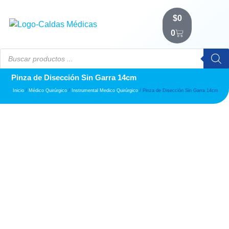
$
0
0
Pinza de Disección Sin Garra 14cm
Inicio
/
Médico Quirúrgico
/
Instrumental Medico Quirúrgico
/ Pinza de Disección Sin Garra 14cm