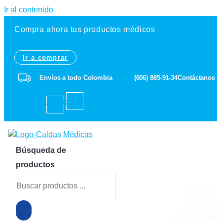
Ir al contenido
Compra ahora tus productos médicos
Ir a comprar
Envíos a todo Colombia
(606) 885-91-34
Contáctanos
Facebook-
Instagram
f
Búsqueda de
productos