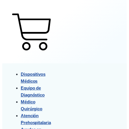
$
43,500
3
Cart
Dispositivos
Médicos
Equipo de
Diagnóstico
Médico
Quirúrgico
Atención
Prehospitalaria