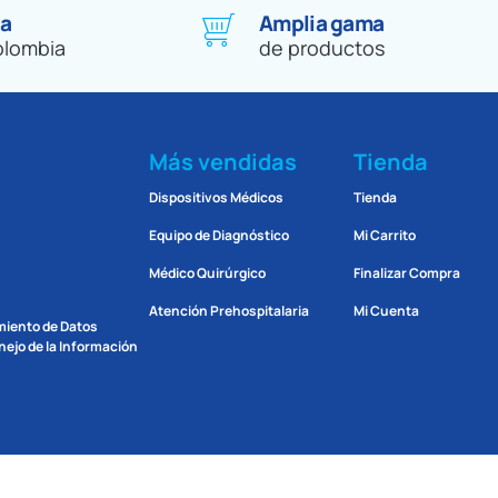
 a
Amplia gama
olombia
de productos
Más vendidas
Tienda
Dispositivos Médicos
Tienda
Equipo de Diagnóstico
Mi Carrito
Médico Quirúrgico
Finalizar Compra
Atención Prehospitalaria
Mi Cuenta
amiento de Datos
ejo de la Información