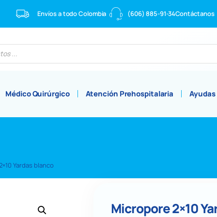
Envíos a todo Colombia
(606) 885-91-34
Contáctanos
Médico Quirúrgico
Atención Prehospitalaria
Ayudas
2×10 Yardas blanco
Micropore 2×10 Ya