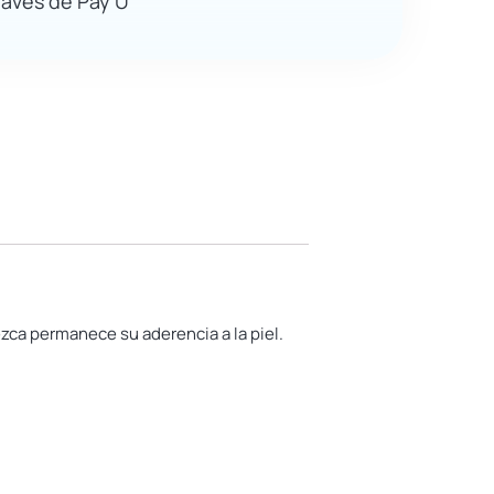
ravés de Pay U
ezca permanece su aderencia a la piel.