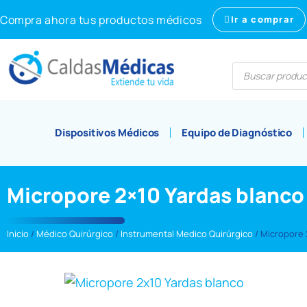
Compra ahora tus productos médicos
Ir a comprar
Dispositivos Médicos
Equipo de Diagnóstico
Micropore 2×10 Yardas blanco
Inicio
/
Médico Quirúrgico
/
Instrumental Medico Quirúrgico
/ Micropore 