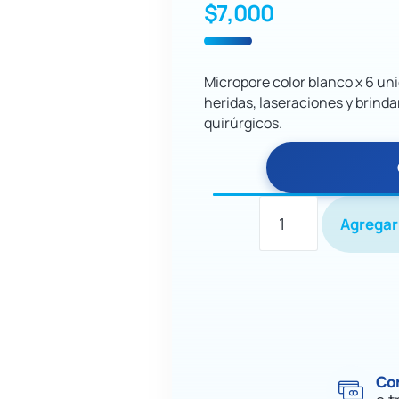
$
7,000
Micropore color blanco x 6 un
heridas, laseraciones y brind
quirúrgicos.
Agregar 
Co