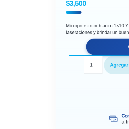
$
3,500
Micropore color blanco 1×10 Y 
laseraciones y brindar un buen
Agregar 
Co
a t