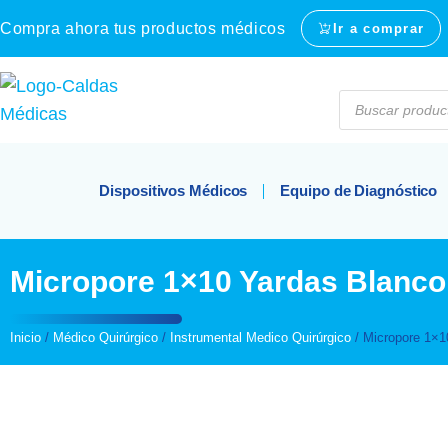
Compra ahora tus productos médicos
Ir a comprar
Dispositivos Médicos
Equipo de Diagnóstico
Micropore 1×10 Yardas Blanco
Inicio
/
Médico Quirúrgico
/
Instrumental Medico Quirúrgico
/ Micropore 1×1