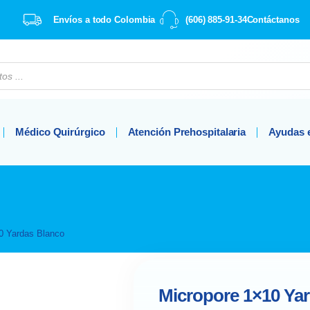
Envíos a todo Colombia
(606) 885-91-34
Contáctanos
Médico Quirúrgico
Atención Prehospitalaria
Ayudas 
0 Yardas Blanco
Micropore 1×10 Ya