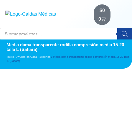
$
0
0
Media dama transparente rodilla compresión media 15-20
talla L (Sahara)
Inicio
/
Ayudas en Casa
/
Soportes
/ Media dama transparente rodilla compresión media 15-20 talla
L (Sahara)