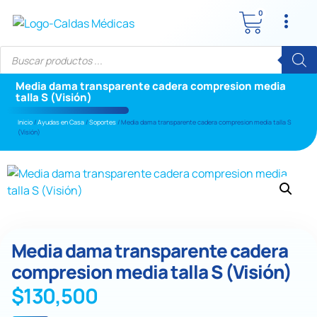
0
Media dama transparente cadera compresion media
talla S (Visión)
Inicio
/
Ayudas en Casa
/
Soportes
/ Media dama transparente cadera compresion media talla S
(Visión)
Media dama transparente cadera
compresion media talla S (Visión)
$
130,500