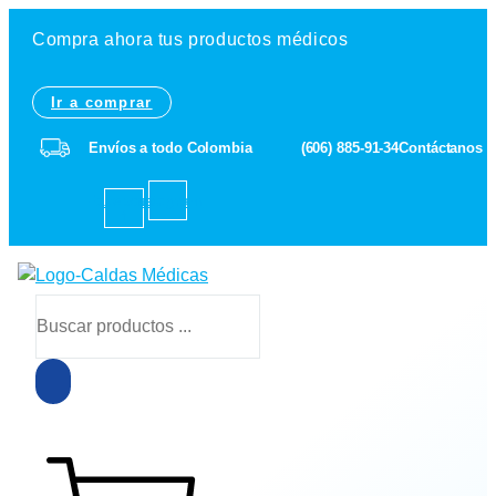
Ir
Compra ahora tus productos médicos
al
contenido
Ir a comprar
Envíos a todo Colombia
(606) 885-91-34
Contáctanos
Facebook-
Instagram
f
Búsqueda
de
productos
$
0
0