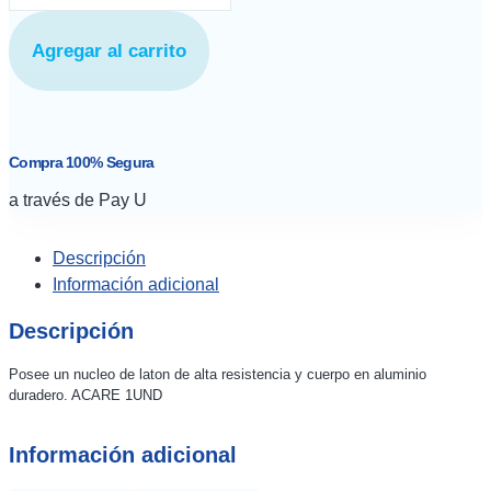
de
Agregar al carrito
Oxigeno
y
Yugo
Acople
Compra 100% Segura
GMR
a través de Pay U
870
cantidad
Descripción
Información adicional
Descripción
Posee un nucleo de laton de alta resistencia y cuerpo en aluminio
duradero. ACARE 1UND
Información adicional