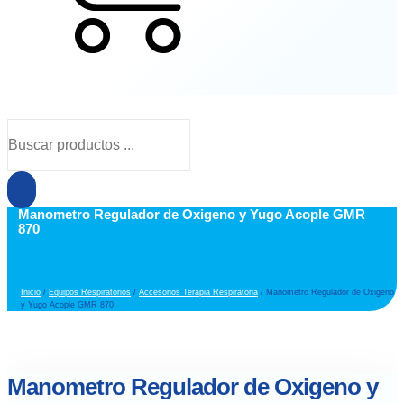
Cart
Búsqueda
de
productos
Manometro Regulador de Oxigeno y Yugo Acople GMR
870
Inicio
/
Equipos Respiratorios
/
Accesorios Terapia Respiratoria
/ Manometro Regulador de Oxigeno
y Yugo Acople GMR 870
Manometro Regulador de Oxigeno y