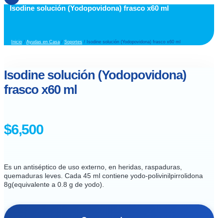
Isodine solución (Yodopovidona) frasco x60 ml
Inicio
/
Ayudas en Casa
/
Soportes
/ Isodine solución (Yodopovidona) frasco x60 ml
Isodine solución (Yodopovidona)
frasco x60 ml
$
6,500
Es un antiséptico de uso externo, en heridas, raspaduras,
quemaduras leves. Cada 45 ml contiene yodo-polivinilpirrolidona
8g(equivalente a 0.8 g de yodo).