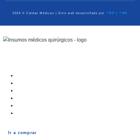
2026 © Caldas Médicas | Sitio web desarrollado por
™RP | ™HR
Dispositivos Médicos
Equipo de Diagnóstico
Médico Quirúrgico
Atención Prehospitalaria
Ayudas en Casa
Elementos de Protección Personal
Ir a comprar