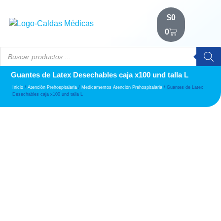
$
0
0
Guantes de Latex Desechables caja x100 und talla L
Inicio
/
Atención Prehospitalaria
/
Medicamentos Atención Prehospitalaria
/ Guantes de Latex
Desechables caja x100 und talla L