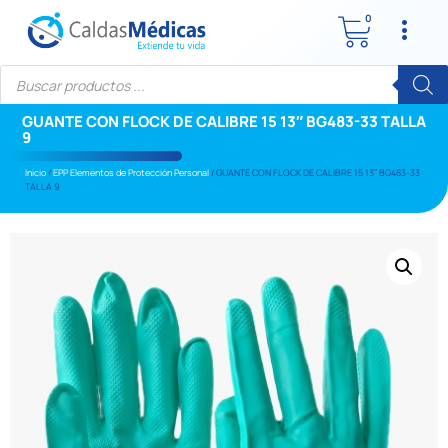
0
GUANTE CON FLOCK DE CALIBRE 15 13″ BG483-33 TALLA
9
Inicio
/
EPP Elementos de Protección Personal
/ GUANTE CON FLOCK DE CALIBRE 15 13″ BG483-33
TALLA 9