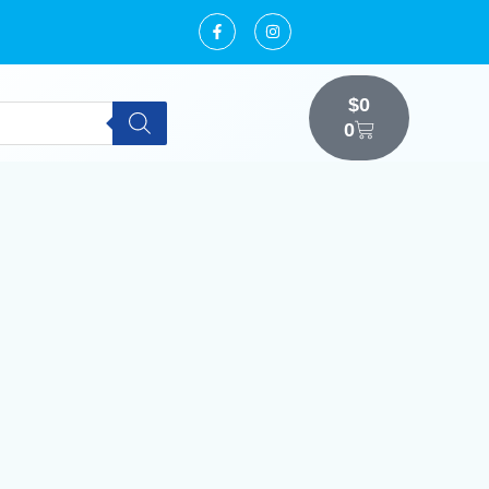
$
0
0