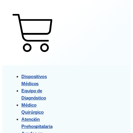
$
0
0
Cart
Dispositivos
Médicos
Equipo de
Diagnóstico
Médico
Quirúrgico
Atención
Prehospitalaria