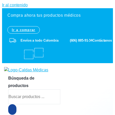
Ir al contenido
Compra ahora tus productos médicos
Ir a comprar
Envíos a todo Colombia
(606) 885-91-34
Contáctanos
Facebook-
Instagram
f
Búsqueda de
productos