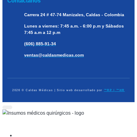
Contáctanos
Carrera 24 # 47-74
Manizales, Caldas - Colombia
Lunes a viernes:
7:45 a.m. - 6:00 p.m y Sábados
7:45 a.m a 12 p.m
(606) 885-91-34
ventas@caldasmedicas.com
2026 © Caldas Médicas | Sitio web desarrollado por
™RP | ™HR
Dispositivos Médicos